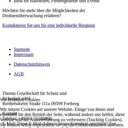
Ideal für Baustellen, Firmengelände und Events
Möchten Sie mehr über die Möglichkeiten der
Drohnenüberwachung erfahren?
Kontaktieren Sie uns für eine individuelle Beratung
Startseite
Impressum
Datenschutzhinweis
AGB
Themis Gesellschaft für Schutz und
Sicherheit mbH
Wir benutzen Cookies
Berthelsdorfer Straße 111a 09599 Freiberg
Wir nutzen Cookies auf unserer Website. Einige von ihnen sind
Kontakt
essenziell für den Betrieb der Seite, während andere uns helfen, diese
Telefon: +49361 55186866
Website und die Nutzererfahrung zu verbessern (Tracking Cookies).
E-Mail:
Diese E-Mail-Adresse ist vor Spambots geschützt! Zur
Sie können selbst entscheiden, ob Sie die Cookies zulassen möchten.